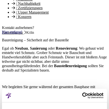
/
Nachhaltigkeit
/
Zertifizierungen
/
Upper Management
/
Konzern
Kontakt aufnehmen?
Hier entlang!
Baureinigung
Köln
Baureinigung – Sicherheit auf der Baustelle
Egal ob
Neubau
,
Sanierung
oder
Renovierung
: Wo gebaut wird
entsteht viel Schmutz. Grober Schmutz wie Bauschutt und
Handwerkerabfälle aber auch Feinstaub. Dieser ist mit bloßem Auge
teilweise gar nicht sichtbar, aber dafür umso
gesundheitsgefährdender. Bei der
Baustellenreinigung
sollten Sie
deshalb auf Spezialisten bauen.
Wir begleiten Sie gerne während der gesamten Bauphase mit
unserer professionellen
Baureinigung
. Von der
Baugrobreinigung
über die
Bauzwischenreinigung
bis hin zur
Baufeinreinigung
,
bzw.
Bauendreinigung
sind wir Ihr zuverlässiger Partner.