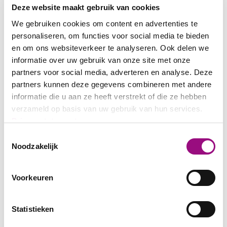
Deze website maakt gebruik van cookies
Bei der
Baugrobreinigung
sorgen wir dafür, dass sämtliche grobe
We gebruiken cookies om content en advertenties te
Verschmutzungen entfernt werden. Dazu gehört die umweltgerechte
Entfernung von Bauschutt und Handwerker-Abfällen und die
personaliseren, om functies voor social media te bieden
besenreine Übergabe der Räumlichkeiten.
en om ons websiteverkeer te analyseren. Ook delen we
informatie over uw gebruik van onze site met onze
partners voor social media, adverteren en analyse. Deze
Nach der Fertigstellung eines bestimmten Bauabschnittes kann eine
partners kunnen deze gegevens combineren met andere
Bauzwischenreinigung
notwendig sein. So werden mögliche
Nachbesserungsnotwendigkeiten sichtbar und die Baustelle
informatie die u aan ze heeft verstrekt of die ze hebben
insgesamt für weitere Arbeiten sicherer.
verzameld op basis van uw gebruik van hun services.
Privacystatement
Toestemmingsselectie
Bei der
Baufein
- bzw.
Bauendreinigung
verwandelt unser
Noodzakelijk
zuverlässiges Personal das Gebäude in einen bezugsbereiten
Zustand. Wir reinigen Böden, Türen, Fenster, Leisten, Heizkörper,
Lichtschalter, Steckdosen, Einbauschränke und sämtliche sonstige
Oberflächen außerordentlich gründlich. Auf Wunsch reinigen wir
Voorkeuren
auch Fassaden und Glasflächen der Immobilien – für ein rundum
glänzendes Erscheinungsbild.
Statistieken