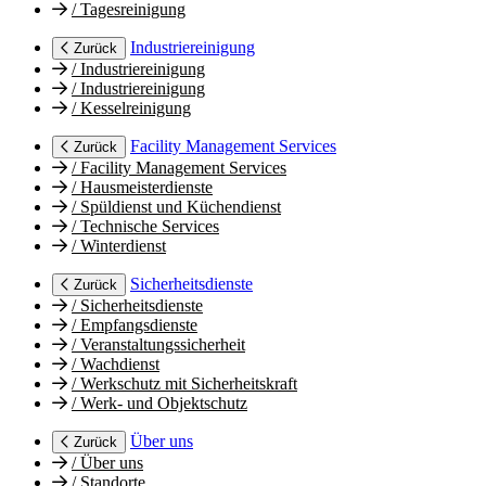
/
Tagesreinigung
Industriereinigung
Zurück
/
Industriereinigung
/
Industriereinigung
/
Kesselreinigung
Facility Management Services
Zurück
/
Facility Management Services
/
Hausmeisterdienste
/
Spüldienst und Küchendienst
/
Technische Services
/
Winterdienst
Sicherheitsdienste
Zurück
/
Sicherheitsdienste
/
Empfangsdienste
/
Veranstaltungssicherheit
/
Wachdienst
/
Werkschutz mit Sicherheitskraft
/
Werk- und Objektschutz
Über uns
Zurück
/
Über uns
/
Standorte