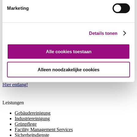
Wieviel kostet die
Baureinigung
in Köln und Umgebung? Wir
erstellen Ihnen gerne ein individuelles Angebot!
Marketing
Details tonen
Alle cookies toestaan
Alleen noodzakelijke cookies
Kontakt aufnehmen?
Hier entlang!
Leistungen
Gebäudereinigung
Industriereinigung
Grünpflege
Facility Management Services
Sicherheitsdienste