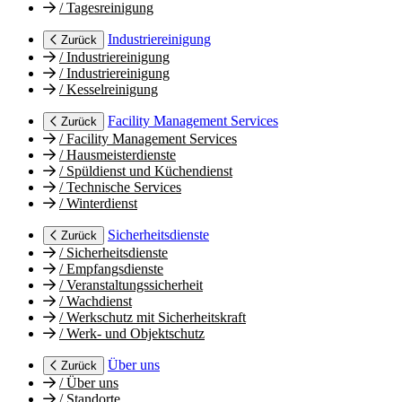
/
Tagesreinigung
Industriereinigung
Zurück
/
Industriereinigung
/
Industriereinigung
/
Kesselreinigung
Facility Management Services
Zurück
/
Facility Management Services
/
Hausmeisterdienste
/
Spüldienst und Küchendienst
/
Technische Services
/
Winterdienst
Sicherheitsdienste
Zurück
/
Sicherheitsdienste
/
Empfangsdienste
/
Veranstaltungssicherheit
/
Wachdienst
/
Werkschutz mit Sicherheitskraft
/
Werk- und Objektschutz
Über uns
Zurück
/
Über uns
/
Standorte