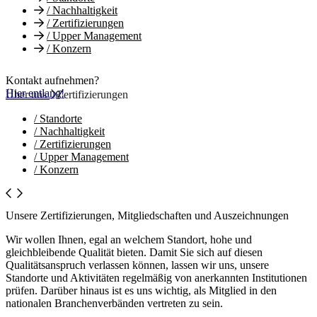
/
Nachhaltigkeit
/
Zertifizierungen
/
Upper Management
/
Konzern
Kontakt aufnehmen?
Hier entlang!
Über uns
Zertifizierungen
/
Standorte
/
Nachhaltigkeit
/
Zertifizierungen
/
Upper Management
/
Konzern
Unsere Zertifizierungen, Mitgliedschaften und Auszeichnungen
Wir wollen Ihnen, egal an welchem Standort, hohe und
gleichbleibende Qualität bieten. Damit Sie sich auf diesen
Qualitätsanspruch verlassen können, lassen wir uns, unsere
Standorte und Aktivitäten regelmäßig von anerkannten Institutionen
prüfen. Darüber hinaus ist es uns wichtig, als Mitglied in den
nationalen Branchenverbänden vertreten zu sein.