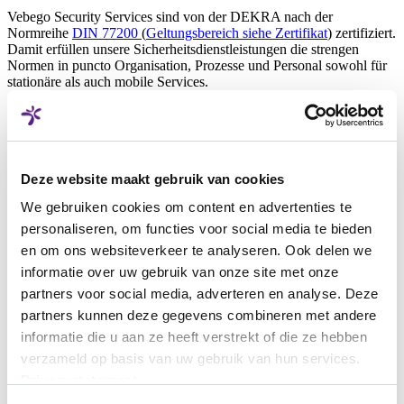
Vebego Security Services sind von der DEKRA nach der
Normreihe
DIN 77200
(
Geltungsbereich siehe Zertifikat
) zertifiziert.
Damit erfüllen unsere Sicherheitsdienstleistungen die strengen
Normen in puncto Organisation, Prozesse und Personal sowohl für
stationäre als auch mobile Services.
Nachhaltigkeit bei Vebego
EcoVadis Goldmedaille
Deze website maakt gebruik van cookies
Wir wollen unser Unternehmen und die Leistungen für Kunden
We gebruiken cookies om content en advertenties te
stetig nachhaltiger ausrichten. Deswegen haben wir unser
personaliseren, om functies voor social media te bieden
Engagement im Bereich Corporate Social Responsibility (CSR)
en om ons websiteverkeer te analyseren. Ook delen we
auch in diesem Jahr von der internationalen Bewertungsplattform
EcoVadis prüfen lassen. Das Ergebnis: Für unsere
informatie over uw gebruik van onze site met onze
Nachhaltigkeitsaktivitäten wurden wir in Deutschland mit der
partners voor social media, adverteren en analyse. Deze
Goldmedaille ausgezeichnet und gehören damit zu den besten 5% in
partners kunnen deze gegevens combineren met andere
unserer Branche.
informatie die u aan ze heeft verstrekt of die ze hebben
verzameld op basis van uw gebruik van hun services.
UN Global Compact
Privacystatement