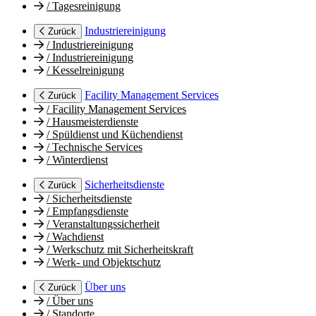
/
Tagesreinigung
Industriereinigung
Zurück
/
Industriereinigung
/
Industriereinigung
/
Kesselreinigung
Facility Management Services
Zurück
/
Facility Management Services
/
Hausmeisterdienste
/
Spüldienst und Küchendienst
/
Technische Services
/
Winterdienst
Sicherheitsdienste
Zurück
/
Sicherheitsdienste
/
Empfangsdienste
/
Veranstaltungssicherheit
/
Wachdienst
/
Werkschutz mit Sicherheitskraft
/
Werk- und Objektschutz
Über uns
Zurück
/
Über uns
/
Standorte