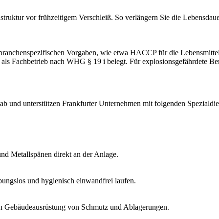
frastruktur vor frühzeitigem Verschleiß. So verlängern Sie die Lebensd
d branchenspezifischen Vorgaben, wie etwa HACCP für die Lebensmittel
ls Fachbetrieb nach WHG § 19 i belegt. Für explosionsgefährdete Be
b und unterstützen Frankfurter Unternehmen mit folgenden Spezialdie
und Metallspänen direkt an der Anlage.
ibungslos und hygienisch einwandfrei laufen.
chen Gebäudeausrüstung von Schmutz und Ablagerungen.