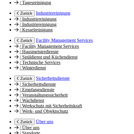
/
Tagesreinigung
Industriereinigung
Zurück
/
Industriereinigung
/
Industriereinigung
/
Kesselreinigung
Facility Management Services
Zurück
/
Facility Management Services
/
Hausmeisterdienste
/
Spüldienst und Küchendienst
/
Technische Services
/
Winterdienst
Sicherheitsdienste
Zurück
/
Sicherheitsdienste
/
Empfangsdienste
/
Veranstaltungssicherheit
/
Wachdienst
/
Werkschutz mit Sicherheitskraft
/
Werk- und Objektschutz
Über uns
Zurück
/
Über uns
/
Standorte