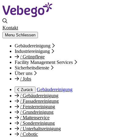
Kontakt
Menu
Schliessen
Gebäudereinigung
Industriereinigung
/
Grünpflege
Facility Management Services
Sicherheitsdienste
Über uns
/
Jobs
Gebäudereinigung
Zurück
/
Gebäudereinigung
/
Fassadenreinigung
/
Fensterreinigung
/
Grundreinigung
/
Mattenservice
/
Sonderreinigung
/
Unterhaltsreinigung
/
Cobotic