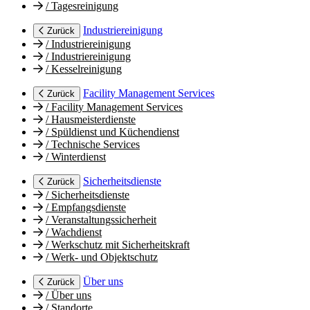
/
Tagesreinigung
Industriereinigung
Zurück
/
Industriereinigung
/
Industriereinigung
/
Kesselreinigung
Facility Management Services
Zurück
/
Facility Management Services
/
Hausmeisterdienste
/
Spüldienst und Küchendienst
/
Technische Services
/
Winterdienst
Sicherheitsdienste
Zurück
/
Sicherheitsdienste
/
Empfangsdienste
/
Veranstaltungssicherheit
/
Wachdienst
/
Werkschutz mit Sicherheitskraft
/
Werk- und Objektschutz
Über uns
Zurück
/
Über uns
/
Standorte