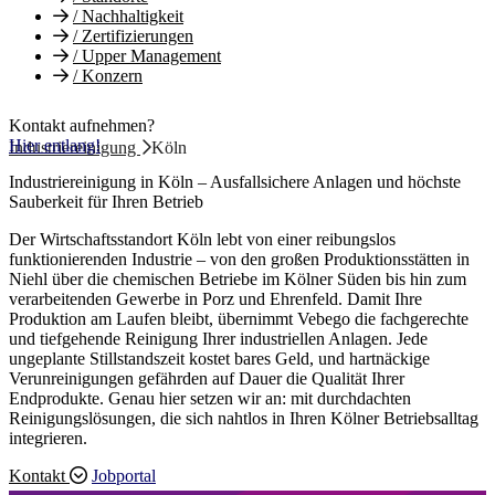
/
Nachhaltigkeit
/
Zertifizierungen
/
Upper Management
/
Konzern
Kontakt aufnehmen?
Hier entlang!
Industriereinigung
Köln
Industriereinigung in Köln – Ausfallsichere Anlagen und höchste
Sauberkeit für Ihren Betrieb
Der Wirtschaftsstandort Köln lebt von einer reibungslos
funktionierenden Industrie – von den großen Produktionsstätten in
Niehl über die chemischen Betriebe im Kölner Süden bis hin zum
verarbeitenden Gewerbe in Porz und Ehrenfeld. Damit Ihre
Produktion am Laufen bleibt, übernimmt Vebego die fachgerechte
und tiefgehende Reinigung Ihrer industriellen Anlagen. Jede
ungeplante Stillstandszeit kostet bares Geld, und hartnäckige
Verunreinigungen gefährden auf Dauer die Qualität Ihrer
Endprodukte. Genau hier setzen wir an: mit durchdachten
Reinigungslösungen, die sich nahtlos in Ihren Kölner Betriebsalltag
integrieren.
Kontakt
Jobportal