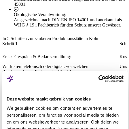
45001.
Ökologische Verantwortung:
Ausgezeichnet nach DIN EN ISO 14001 und anerkannt als
WHG § 19 i Fachbetrieb für den Schutz unserer Gewässer.
In 5 Schritten zur sauberen Produktionsstätte in Köln
Schritt 1
Schri
Erstes Gespräch & Bedarfsermittlung:
Kost
Wir klären telefonisch oder digital, vor welchen
Unse
Reinigungsherausforderungen Sie stehen.
an, 
Deze website maakt gebruik van cookies
We gebruiken cookies om content en advertenties te
personaliseren, om functies voor social media te bieden
en om ons websiteverkeer te analyseren. Ook delen we
informatie over uw gebruik van onze site met onze