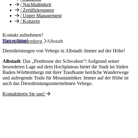
/
Nachhaltigkeit
/
Zertifizierungen
/
Upper Management
/
Konzern
Kontakt aufnehmen?
Hier entlang!
Baden-Württemberg
Albstadt
Dienstleistungen von Vebego in Albstadt: Immer auf der Höhe!
Albstadt
: Das „Penthouse der Schwaben“! Aufgrund seiner
besonderen Lage auf dem Hochplateau bietet die Stadt im Süden
Baden-Württembergs mit ihrer Traufkante herrliche Wanderwege
und aufregende Trails für Mountainbiker. Immer auf der Höhe ist
auch das Dienstleistungsunternehmen Vebego.
Kontaktieren Sie uns!