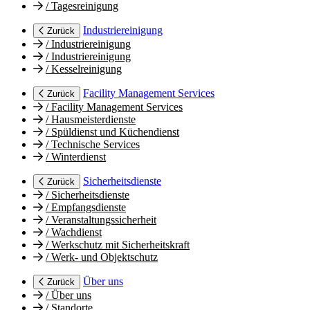
/
Tagesreinigung
Industriereinigung
Zurück
/
Industriereinigung
/
Industriereinigung
/
Kesselreinigung
Facility Management Services
Zurück
/
Facility Management Services
/
Hausmeisterdienste
/
Spüldienst und Küchendienst
/
Technische Services
/
Winterdienst
Sicherheitsdienste
Zurück
/
Sicherheitsdienste
/
Empfangsdienste
/
Veranstaltungssicherheit
/
Wachdienst
/
Werkschutz mit Sicherheitskraft
/
Werk- und Objektschutz
Über uns
Zurück
/
Über uns
/
Standorte