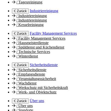
/
Tagesreinigung
Industriereinigung
Zurück
/
Industriereinigung
/
Industriereinigung
/
Kesselreinigung
Facility Management Services
Zurück
/
Facility Management Services
/
Hausmeisterdienste
/
Spüldienst und Küchendienst
/
Technische Services
/
Winterdienst
Sicherheitsdienste
Zurück
/
Sicherheitsdienste
/
Empfangsdienste
/
Veranstaltungssicherheit
/
Wachdienst
/
Werkschutz mit Sicherheitskraft
/
Werk- und Objektschutz
Über uns
Zurück
/
Über uns
/
Standorte