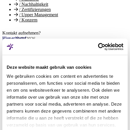
/
Nachhaltigkeit
/
Zertifizierungen
/
Upper Management
/
Konzern
Kontakt aufnehmen?
Hier entlang!
Home
WM2026
Abpfiff!
Nicht nur die WM, sondern auch unser Tippspiel ist abgeschlossen.
Deze website maakt gebruik van cookies
Die Gewinner*innen wurden ermittelt und kontaktiert. Wir
bedanken uns bei allen, die teilgenommen und mitgefiebert haben.
We gebruiken cookies om content en advertenties te
personaliseren, om functies voor social media te bieden
en om ons websiteverkeer te analyseren. Ook delen we
informatie over uw gebruik van onze site met onze
partners voor social media, adverteren en analyse. Deze
partners kunnen deze gegevens combineren met andere
informatie die u aan ze heeft verstrekt of die ze hebben
verzameld op basis van uw gebruik van hun services.