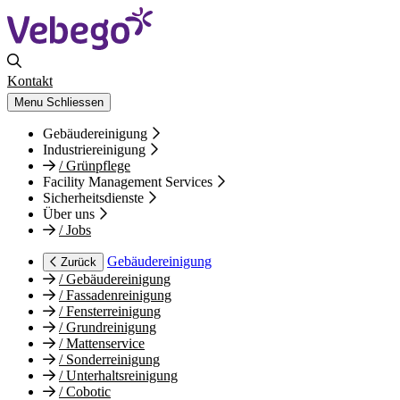
Kontakt
Menu
Schliessen
Gebäudereinigung
Industriereinigung
/
Grünpflege
Facility Management Services
Sicherheitsdienste
Über uns
/
Jobs
Gebäudereinigung
Zurück
/
Gebäudereinigung
/
Fassadenreinigung
/
Fensterreinigung
/
Grundreinigung
/
Mattenservice
/
Sonderreinigung
/
Unterhaltsreinigung
/
Cobotic