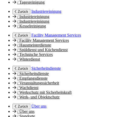
/
Tagesreinigung
Industriereinigung
Zurück
/
Industriereinigung
/
Industriereinigung
/
Kesselreinigung
Facility Management Services
Zurück
/
Facility Management Services
/
Hausmeisterdienste
/
Spüldienst und Küchendienst
/
Technische Services
/
Winterdienst
Sicherheitsdienste
Zurück
/
Sicherheitsdienste
/
Empfangsdienste
/
Veranstaltungssicherheit
/
Wachdienst
/
Werkschutz mit Sicherheitskraft
/
Werk- und Objektschutz
Über uns
Zurück
/
Über uns
/
Standorte