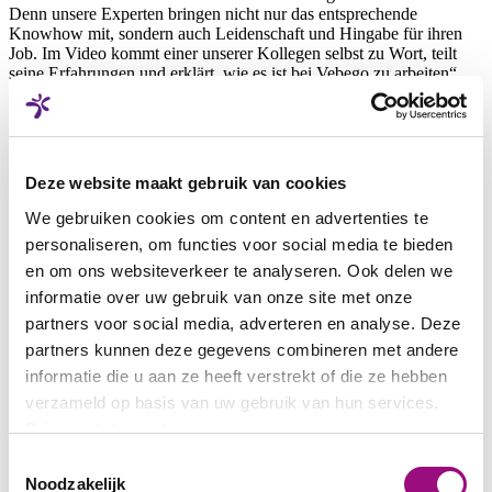
Denn unsere Experten bringen nicht nur das entsprechende
Knowhow mit, sondern auch Leidenschaft und Hingabe für ihren
Job. Im Video kommt einer unserer Kollegen selbst zu Wort, teilt
seine Erfahrungen und erklärt, wie es ist bei Vebego zu arbeiten“,
sagt Brand Manager Torben Rosenbohm, der das Filmprojekt leitet.
Der Dreh
Gemeinsam mit dem Filmteam wurden verschiedene Drehorte und
Deze website maakt gebruik van cookies
Szenen ausgewählt, die unsere Mitarbeitenden in Action zeigen.
Von der Planung und Vorbereitung bis hin zur eigentlichen
We gebruiken cookies om content en advertenties te
Aufnahme war jeder Moment spannend, sowohl für unsere
personaliseren, om functies voor social media te bieden
Darsteller als auch uns, den Vebego-Mitarbeitenden hinter den
Kulissen. „Unsere Outdoor-Aufnahmen wurden so beispielsweise
en om ons websiteverkeer te analyseren. Ook delen we
von unwetterartigen Regenschauern als auch einer Reifenpanne
informatie over uw gebruik van onze site met onze
unterbrochen. Hier heißt es dann, einen kühlen Kopf zu bewahren
partners voor social media, adverteren en analyse. Deze
und kurzfristige Planänderungen vorzunehmen“, berichtet Social
Media Managerin Aysegül Pustu.
partners kunnen deze gegevens combineren met andere
informatie die u aan ze heeft verstrekt of die ze hebben
verzameld op basis van uw gebruik van hun services.
Bald können wir Ihnen den gesamten Film zeigen. Bis dahin lassen
Privacystatement
wir Sie mit unseren Behind the Scenes-Fotos an unserem Dreh
teilhaben.
Toestemmingsselectie
Noodzakelijk