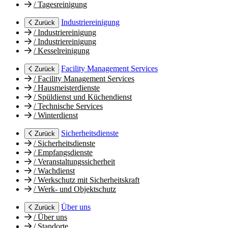
/
Tagesreinigung
Industriereinigung
Zurück
/
Industriereinigung
/
Industriereinigung
/
Kesselreinigung
Facility Management Services
Zurück
/
Facility Management Services
/
Hausmeisterdienste
/
Spüldienst und Küchendienst
/
Technische Services
/
Winterdienst
Sicherheitsdienste
Zurück
/
Sicherheitsdienste
/
Empfangsdienste
/
Veranstaltungssicherheit
/
Wachdienst
/
Werkschutz mit Sicherheitskraft
/
Werk- und Objektschutz
Über uns
Zurück
/
Über uns
/
Standorte