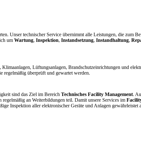
rten. Unser technischer Service übernimmt alle Leistungen, die zum B
sich um
Wartung
,
Inspektion
,
Instandsetzung
,
Instandhaltung
,
Rep
n, Klimaanlagen, Lüftungsanlagen, Brandschutzeinrichtungen und elek
sie regelmäßig überprüft und gewartet werden.
gkeit sind das Ziel im Bereich
Technisches Facility Management
. A
n regelmäßig an Weiterbildungen teil. Damit unsere Services im
Facili
 Inspektion aller elektronischer Geräte und Anlagen gewährleistet a