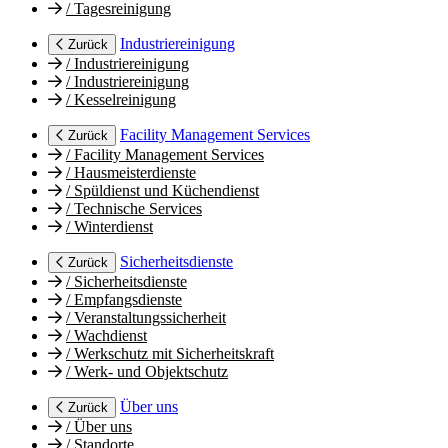
/
Tagesreinigung
Industriereinigung
Zurück
/
Industriereinigung
/
Industriereinigung
/
Kesselreinigung
Facility Management Services
Zurück
/
Facility Management Services
/
Hausmeisterdienste
/
Spüldienst und Küchendienst
/
Technische Services
/
Winterdienst
Sicherheitsdienste
Zurück
/
Sicherheitsdienste
/
Empfangsdienste
/
Veranstaltungssicherheit
/
Wachdienst
/
Werkschutz mit Sicherheitskraft
/
Werk- und Objektschutz
Über uns
Zurück
/
Über uns
/
Standorte