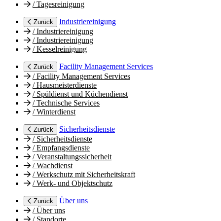
/
Tagesreinigung
Industriereinigung
Zurück
/
Industriereinigung
/
Industriereinigung
/
Kesselreinigung
Facility Management Services
Zurück
/
Facility Management Services
/
Hausmeisterdienste
/
Spüldienst und Küchendienst
/
Technische Services
/
Winterdienst
Sicherheitsdienste
Zurück
/
Sicherheitsdienste
/
Empfangsdienste
/
Veranstaltungssicherheit
/
Wachdienst
/
Werkschutz mit Sicherheitskraft
/
Werk- und Objektschutz
Über uns
Zurück
/
Über uns
/
Standorte