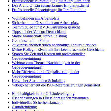
Professionelle Büroreinigung für Allergiker*innen
Das A und O: Ein aufmerksamer Empfangsdienst
Professionelle Glasreinigung für Ihre Immobilie
Wohlbefinden am Arbeitsplatz
Sicherheit und Gesundheit am Arbeitsplatz
Teammitglied für BVB-Kartrennen gesucht
Tippspiel der Vebego Deutschland
Starke Mannschaft, starke Leistung
Gemeinschaft im Fokus
Zukunftssicherheit durch nachhaltige Facility Services
Meine Kollegin Elvan teilt ihre beeindruckende Geschichte
Sparen Sie Zeit und Kosten mit professioneller
Gebäudereinigung
Webinar zum Thema "Nachhaltigkeit in der
Gebäudereinigung"
Mehr Effizienz durch Digitalisierung in der
Gebäudereinigung
Herzlicher Start in den Schulalltag
Vebego hat erneut die ISO-Rezertifizierungen gemeistert
Nachhaltigkeit in der Gebäudereinigung
Niederlassungen in Düsseldorf ziehen zusammen
Individuelles Sicherheitskonzept
Grundreinigung