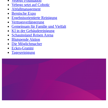
Vebego Foundation
Vebego setzt auf Cobotic
Abfallmanagement
Bergische Expo
Ergebnisorientierte Reinigung
Vertragsverlängerung
Gemeinsam für Familie und Vielfalt
KI in der Gebäudereinigung
Schauinsland Reisen Arena
Blutspende Aktion
Die Möglichmacher
Eckes-Granini
Tagesreinigung