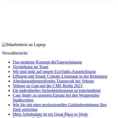
Newsübersicht:
Das moderne Konzept derTagesreinigung
Verstärkung im Team
Wir sind stolz auf unsere EcoVadis-Auszeichnung
Effizient und Smart: Cobotic-Lösungen in der Reinigung
Abteilungsübergreifendes Teamwork bei Vebego
Vebego zu Gast auf der CMS Berlin 2023
Ein individuelles Sicherheitskonzept ist entscheidend
Case Study zu unserem Einsatz bei den Wuppertaler
Stadtwerken
Wie Sie mit einer professionellen Gebäudereinigung Ihre
Ziele erreichen
Mein Arbeitsplatz ist ein Great Place to Work