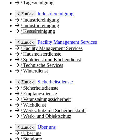
/
Tagesreinigung
Industriereinigung
Zurück
/
Industriereinigung
/
Industriereinigung
/
Kesselreinigung
Facility Management Services
Zurück
/
Facility Management Services
/
Hausmeisterdienste
/
Spüldienst und Küchendienst
/
Technische Services
/
Winterdienst
Sicherheitsdienste
Zurück
/
Sicherheitsdienste
/
Empfangsdienste
/
Veranstaltungssicherheit
/
Wachdienst
/
Werkschutz mit Sicherheitskraft
/
Werk- und Objektschutz
Über uns
Zurück
/
Über uns
/
Standorte