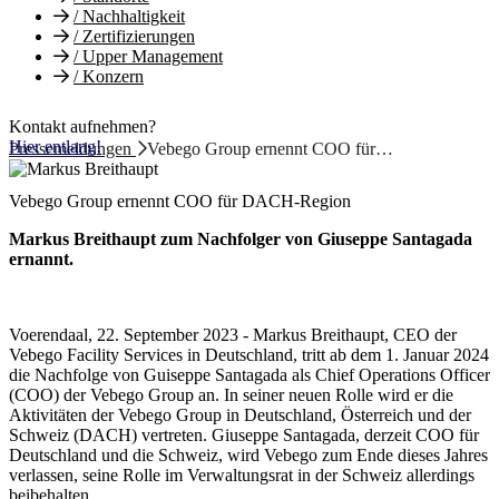
/
Nachhaltigkeit
/
Zertifizierungen
/
Upper Management
/
Konzern
Kontakt aufnehmen?
Hier entlang!
Pressemeldungen
Vebego Group ernennt COO für…
Vebego Group ernennt COO für DACH-Region
Markus Breithaupt zum Nachfolger von Giuseppe Santagada
ernannt.
Voerendaal, 22. September 2023 - Markus Breithaupt, CEO der
Vebego Facility Services in Deutschland, tritt ab dem 1. Januar 2024
die Nachfolge von Guiseppe Santagada als Chief Operations Officer
(COO) der Vebego Group an. In seiner neuen Rolle wird er die
Aktivitäten der Vebego Group in Deutschland, Österreich und der
Schweiz (DACH) vertreten. Giuseppe Santagada, derzeit COO für
Deutschland und die Schweiz, wird Vebego zum Ende dieses Jahres
verlassen, seine Rolle im Verwaltungsrat in der Schweiz allerdings
beibehalten.