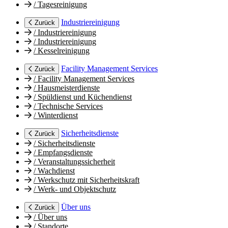
/
Tagesreinigung
Industriereinigung
Zurück
/
Industriereinigung
/
Industriereinigung
/
Kesselreinigung
Facility Management Services
Zurück
/
Facility Management Services
/
Hausmeisterdienste
/
Spüldienst und Küchendienst
/
Technische Services
/
Winterdienst
Sicherheitsdienste
Zurück
/
Sicherheitsdienste
/
Empfangsdienste
/
Veranstaltungssicherheit
/
Wachdienst
/
Werkschutz mit Sicherheitskraft
/
Werk- und Objektschutz
Über uns
Zurück
/
Über uns
/
Standorte