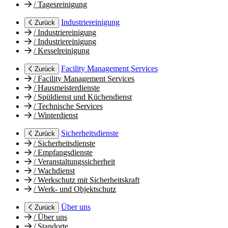
/
Tagesreinigung
Industriereinigung
Zurück
/
Industriereinigung
/
Industriereinigung
/
Kesselreinigung
Facility Management Services
Zurück
/
Facility Management Services
/
Hausmeisterdienste
/
Spüldienst und Küchendienst
/
Technische Services
/
Winterdienst
Sicherheitsdienste
Zurück
/
Sicherheitsdienste
/
Empfangsdienste
/
Veranstaltungssicherheit
/
Wachdienst
/
Werkschutz mit Sicherheitskraft
/
Werk- und Objektschutz
Über uns
Zurück
/
Über uns
/
Standorte