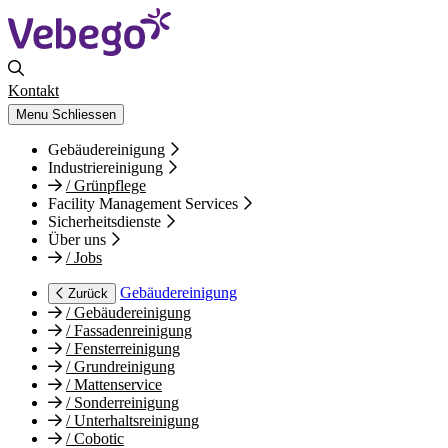
Kontakt
Menu
Schliessen
Gebäudereinigung
Industriereinigung
/
Grünpflege
Facility Management Services
Sicherheitsdienste
Über uns
/
Jobs
Gebäudereinigung
Zurück
/
Gebäudereinigung
/
Fassadenreinigung
/
Fensterreinigung
/
Grundreinigung
/
Mattenservice
/
Sonderreinigung
/
Unterhaltsreinigung
/
Cobotic