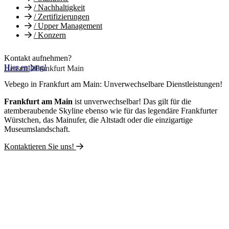
/
Nachhaltigkeit
/
Zertifizierungen
/
Upper Management
/
Konzern
Kontakt aufnehmen?
Hier entlang!
Hessen
Frankfurt Main
Vebego in Frankfurt am Main: Unverwechselbare Dienstleistungen!
Frankfurt am Main
ist unverwechselbar! Das gilt für die
atemberaubende Skyline ebenso wie für das legendäre Frankfurter
Würstchen, das Mainufer, die Altstadt oder die einzigartige
Museumslandschaft.
Kontaktieren Sie uns!