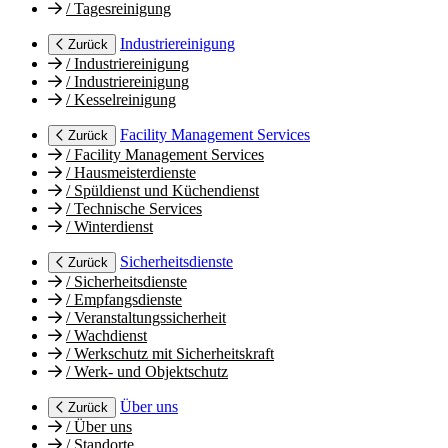
/
Tagesreinigung
Industriereinigung
Zurück
/
Industriereinigung
/
Industriereinigung
/
Kesselreinigung
Facility Management Services
Zurück
/
Facility Management Services
/
Hausmeisterdienste
/
Spüldienst und Küchendienst
/
Technische Services
/
Winterdienst
Sicherheitsdienste
Zurück
/
Sicherheitsdienste
/
Empfangsdienste
/
Veranstaltungssicherheit
/
Wachdienst
/
Werkschutz mit Sicherheitskraft
/
Werk- und Objektschutz
Über uns
Zurück
/
Über uns
/
Standorte