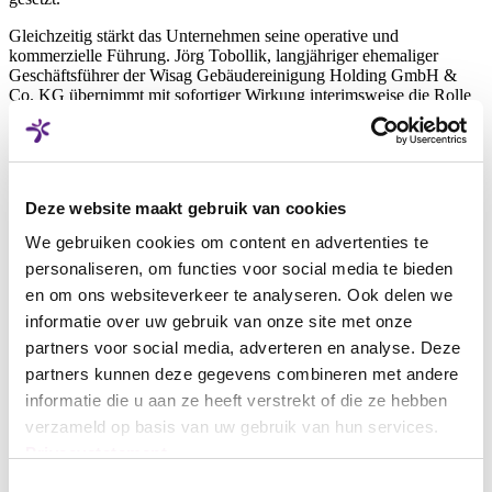
Gleichzeitig stärkt das Unternehmen seine operative und
kommerzielle Führung. Jörg Tobollik, langjähriger ehemaliger
Geschäftsführer der Wisag Gebäudereinigung Holding GmbH &
Co. KG übernimmt mit sofortiger Wirkung interimsweise die Rolle
des Chief Operating Officer (COO).
Darüber hinaus führt Vebego Facility Services künftig die Funktion
Deze website maakt gebruik van cookies
des Chief Commercial Officer (CCO) ein, die die bisherige Rolle
des Chief Sales Officer (CSO) ablöst. In dieser Position werden
We gebruiken cookies om content en advertenties te
künftig Vertrieb, Marketing, Kundenbeziehungen sowie die
strategische Weiterentwicklung von Markt- und Wachstumsansätzen
personaliseren, om functies voor social media te bieden
gebündelt. Die Rolle wird zum 1. Juni 2026 von Rethar Schmidt
en om ons websiteverkeer te analyseren. Ook delen we
übernommen; bis dahin führt Ramon Maas den Bereich
informatie over uw gebruik van onze site met onze
interimsweise. Rethar Schmidt bringt langjährige Führungserfahrung
im Vertrieb und Key Account Management mit, unter anderem in
partners voor social media, adverteren en analyse. Deze
international geprägten Marktumfeldern.
partners kunnen deze gegevens combineren met andere
informatie die u aan ze heeft verstrekt of die ze hebben
verzameld op basis van uw gebruik van hun services.
„Mit der neuen Führungsstruktur richten wir die Vebego in
Privacystatement
Deutschland konsequent auf die nächsten Entwicklungsschritte
aus“, sagt Ramon Maas. „Wir schaffen die Basis,
Toestemmingsselectie