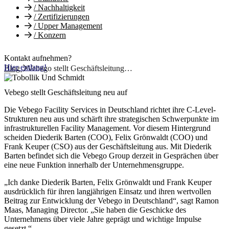
/
Nachhaltigkeit
/
Zertifizierungen
/
Upper Management
/
Konzern
Kontakt aufnehmen?
Hier entlang!
Blog
Vebego stellt Geschäftsleitung…
Vebego stellt Geschäftsleitung neu auf
Die Vebego Facility Services in Deutschland richtet ihre C-Level-
Strukturen neu aus und schärft ihre strategischen Schwerpunkte im
infrastrukturellen Facility Management. Vor diesem Hintergrund
scheiden Diederik Barten (COO), Felix Grönwaldt (COO) und
Frank Keuper (CSO) aus der Geschäftsleitung aus. Mit Diederik
Barten befindet sich die Vebego Group derzeit in Gesprächen über
eine neue Funktion innerhalb der Unternehmensgruppe.
„Ich danke Diederik Barten, Felix Grönwaldt und Frank Keuper
ausdrücklich für ihren langjährigen Einsatz und ihren wertvollen
Beitrag zur Entwicklung der Vebego in Deutschland“, sagt Ramon
Maas, Managing Director. „Sie haben die Geschicke des
Unternehmens über viele Jahre geprägt und wichtige Impulse
gesetzt.“