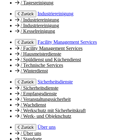
/
Tagesreinigung
Industriereinigung
Zurück
/
Industriereinigung
/
Industriereinigung
/
Kesselreinigung
Facility Management Services
Zurück
/
Facility Management Services
/
Hausmeisterdienste
/
Spüldienst und Küchendienst
/
Technische Services
/
Winterdienst
Sicherheitsdienste
Zurück
/
Sicherheitsdienste
/
Empfangsdienste
/
Veranstaltungssicherheit
/
Wachdienst
/
Werkschutz mit Sicherheitskraft
/
Werk- und Objektschutz
Über uns
Zurück
/
Über uns
/
Standorte